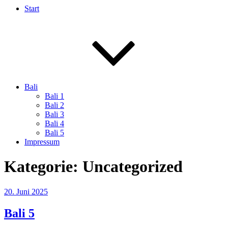
Start
Bali
Bali 1
Bali 2
Bali 3
Bali 4
Bali 5
Impressum
Kategorie:
Uncategorized
Veröffentlicht
20. Juni 2025
am
Bali 5